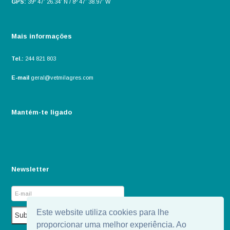
GPS:
39º 47’ 26.34’ N / 8º 47’ 38.97’ W
Mais informações
Tel.:
244 821 803
E-mail
geral@vetmilagres.com
Mantém-te ligado
Newsletter
Este website utiliza cookies para lhe
proporcionar uma melhor experiência. Ao