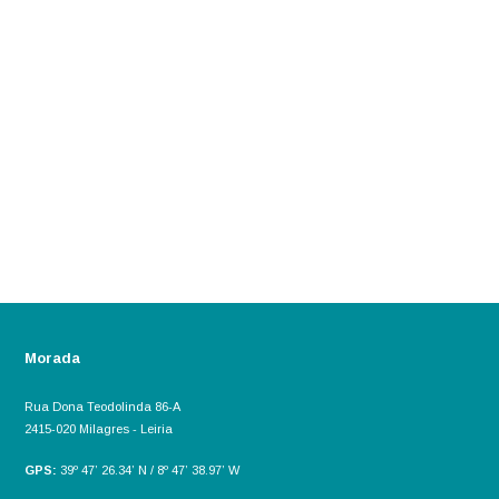
Morada
Rua Dona Teodolinda 86-A
2415-020 Milagres - Leiria
GPS:
39º 47’ 26.34’ N / 8º 47’ 38.97’ W