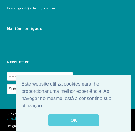
E-mail
geral@vetmilagres.com
Mantém-te ligado
Newsletter
Este website utiliza cookies para lhe
proporcionar uma melhor experiência. Ao
navegar no mesmo, está a consentir a sua
utilização.
Clínica Veterinária dos Milagres - 2026 - Todos os direitos reservados.
Política de
privacidade
OK
Designed by
WORKMIND