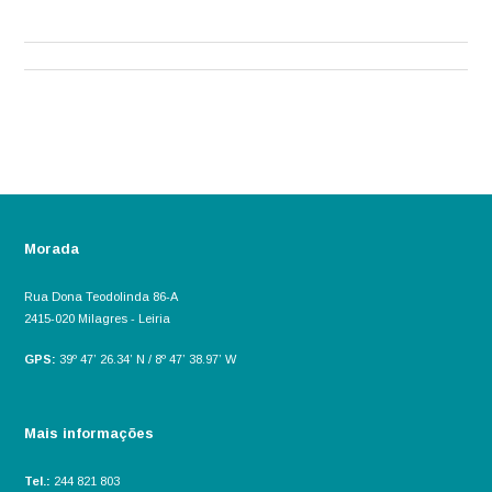
Morada
Rua Dona Teodolinda 86-A
2415-020 Milagres - Leiria
GPS:
39º 47’ 26.34’ N / 8º 47’ 38.97’ W
Mais informações
Tel.:
244 821 803