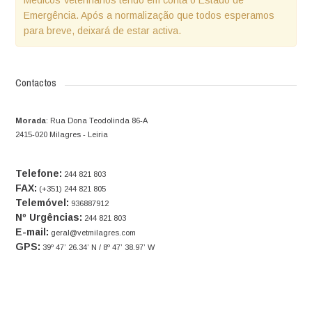
Médicos Veterinários tendo em conta o Estado de
Emergência. Após a normalização que todos esperamos
para breve, deixará de estar activa.
Contactos
Morada
:
Rua Dona Teodolinda 86-A
2415-020 Milagres - Leiria
Telefone:
244 821 803
FAX:
(+351) 244 821 805
Telemóvel:
936887912
Nº Urgências:
244 821 803
E-mail:
geral@vetmilagres.com
GPS:
39º 47’ 26.34’ N / 8º 47’ 38.97’ W