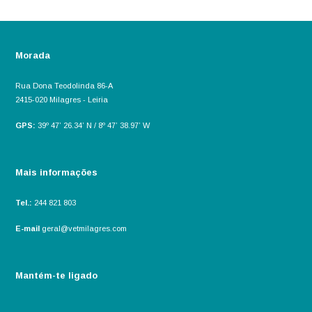
Morada
Rua Dona Teodolinda 86-A
2415-020 Milagres - Leiria
GPS:
39º 47’ 26.34’ N / 8º 47’ 38.97’ W
Mais informações
Tel.:
244 821 803
E-mail
geral@vetmilagres.com
Mantém-te ligado