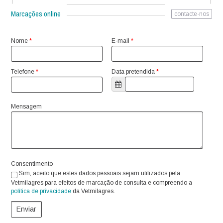
Marcações online
contacte-nos
Nome
*
E-mail
*
Telefone
*
Data pretendida
*
Mensagem
Consentimento
Sim, aceito que estes dados pessoais sejam utilizados pela
Vetmilagres para efeitos de marcação de consulta e compreendo a
política de privacidade
da Vetmilagres.