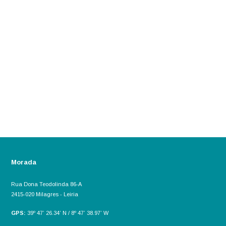
Morada
Rua Dona Teodolinda 86-A
2415-020 Milagres - Leiria
GPS:
39º 47’ 26.34’ N / 8º 47’ 38.97’ W