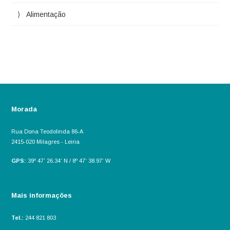
Alimentação
Morada
Rua Dona Teodolinda 86-A
2415-020 Milagres - Leiria
GPS:
39º 47’ 26.34’ N / 8º 47’ 38.97’ W
Mais informações
Tel.:
244 821 803