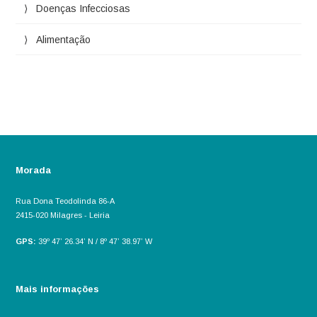
Doenças Infecciosas
Alimentação
Morada
Rua Dona Teodolinda 86-A
2415-020 Milagres - Leiria
GPS:
39º 47’ 26.34’ N / 8º 47’ 38.97’ W
Mais informações