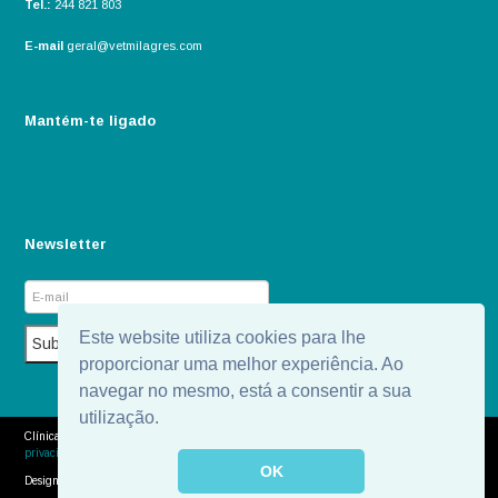
Tel.:
244 821 803
E-mail
geral@vetmilagres.com
Mantém-te ligado
Newsletter
Este website utiliza cookies para lhe
proporcionar uma melhor experiência. Ao
navegar no mesmo, está a consentir a sua
utilização.
Clínica Veterinária dos Milagres - 2026 - Todos os direitos reservados.
Política de
privacidade
OK
Designed by
WORKMIND