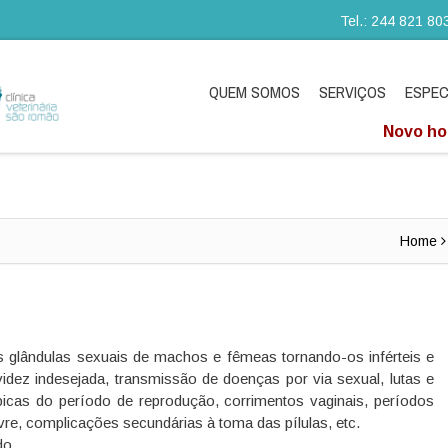
Tel.: 244 821 80
QUEM SOMOS
SERVIÇOS
ESPEC
Novo hor
Home
 das glândulas sexuais de machos e fêmeas tornando-os inférteis e
dez indesejada, transmissão de doenças por via sexual, lutas e
ípicas do período de reprodução, corrimentos vaginais, períodos
vre, complicações secundárias à toma das pílulas, etc.
ado.