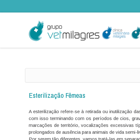
Esterilização Fêmeas
A esterilização refere-se à retirada ou inutilização
com isso terminando com os períodos de cios, gravi
marcações de território, vocalizações excessivas t
prolongados de ausência para animais de vida semi-li
Por serem tão diferentes, vamos tratá-las em separ