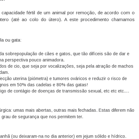
 capacidade fértil de um animal por remoção, de acordo com o
útero (até ao colo do útero). A este procedimento chamamos
la ou gata:
 da sobrepopulação de cães e gatos, que tão difíceis são de dar e
ma perspectiva pouco animadora.
dos de cio, que seja por vocalizações, seja pela atração de machos
odam.
infecção uterina (piómetra) e tumores ováricos e reduzir o risco de
ignos em 50% das cadelas e 80% das gatas!
igo de contágio de doenças de transmissão sexual, etc etc etc….
rúrgica: umas mais abertas, outras mais fechadas. Estas diferem não
 grau de segurança que nos permitem ter.
anhã (ou deixaram-na no dia anterior) em jejum sólido e hídrico.