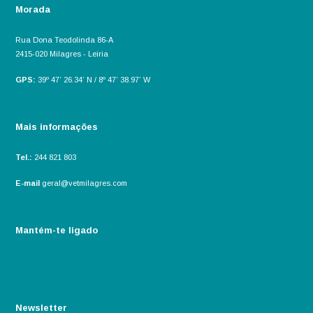
Morada
Rua Dona Teodolinda 86-A
2415-020 Milagres - Leiria
GPS:
39º 47’ 26.34’ N / 8º 47’ 38.97’ W
Mais informações
Tel.:
244 821 803
E-mail
geral@vetmilagres.com
Mantém-te ligado
Newsletter