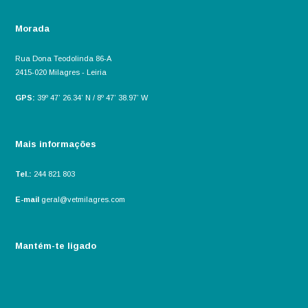
Morada
Rua Dona Teodolinda 86-A
2415-020 Milagres - Leiria
GPS:
39º 47’ 26.34’ N / 8º 47’ 38.97’ W
Mais informações
Tel.:
244 821 803
E-mail
geral@vetmilagres.com
Mantém-te ligado