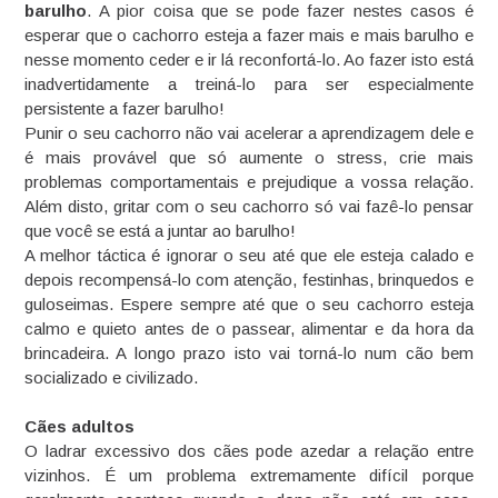
barulho
. A pior coisa que se pode fazer nestes casos é
esperar que o cachorro esteja a fazer mais e mais barulho e
nesse momento ceder e ir lá reconfortá-lo. Ao fazer isto está
inadvertidamente a treiná-lo para ser especialmente
persistente a fazer barulho!
Punir o seu cachorro não vai acelerar a aprendizagem dele e
é mais provável que só aumente o stress, crie mais
problemas comportamentais e prejudique a vossa relação.
Além disto, gritar com o seu cachorro só vai fazê-lo pensar
que você se está a juntar ao barulho!
A melhor táctica é ignorar o seu até que ele esteja calado e
depois recompensá-lo com atenção, festinhas, brinquedos e
guloseimas. Espere sempre até que o seu cachorro esteja
calmo e quieto antes de o passear, alimentar e da hora da
brincadeira. A longo prazo isto vai torná-lo num cão bem
socializado e civilizado.
Cães adultos
O ladrar excessivo dos cães pode azedar a relação entre
vizinhos. É um problema extremamente difícil porque