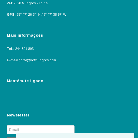
2415-020 Milagres - Leiria
GPS:
39º 47’ 26.34’ N / 8º 47’ 38.97’ W
Mais informações
Tel.:
244 821 803
E-mail
geral@vetmilagres.com
Mantém-te ligado
Newsletter