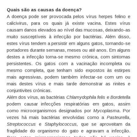
Quais são as causas da doença?
A doença pode ser provocada pelos vírus herpes felino e
calicivirus, para os quais já existe vacina. Estes vírus
causam danos elevados ao nível das mucosas, deixando-as
muito susceptíveis à infecção por bactérias. Além disso,
estes vírus tendem a persistir em alguns gatos, tornando-se
portadores durante semanas, meses ou até anos. Em alguns
destes a infecção torna-se mesmo crónica, com sintomas
persistentes. Os gatos com a vacinação incompleta ou
mesmo completa, que tenham sido expostos às estirpes
mais agressivas, podem também infectar-se com um ou
mais destes vírus e mais tarde demonstrar as rinites e
conjuntivites crónicas.
Além dos vírus, as bactérias
Chlamydophila felis
e
Bordetella
podem causar infecções respiratórias em gatos, assim
como microorganismos designados por
Mycoplasma
. Por
vezes há mais bactérias envolvidas como a
Pasteurella
,
Streptococcus
e
Staphylococcus,
que se aproveitam da
fragilidade do organismo do gato e agravam a infecção.