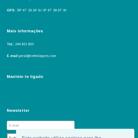
GPS:
39º 47’ 26.34’ N / 8º 47’ 38.97’ W
Mais informações
Tel.:
244 821 803
E-mail
geral@vetmilagres.com
Mantém-te ligado
Newsletter