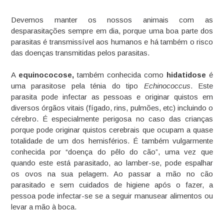
Devemos manter os nossos animais com as
desparasitações sempre em dia, porque uma boa parte dos
parasitas é transmissível aos humanos e há também o risco
das doenças transmitidas pelos parasitas.
A
equinococose,
também conhecida como
hidatidose
é
uma parasitose pela ténia do tipo
Echinococcus
. Este
parasita pode infectar as pessoas e originar quistos em
diversos órgãos vitais (fígado, rins, pulmões, etc) incluindo o
cérebro. É especialmente perigosa no caso das crianças
porque pode originar quistos cerebrais que ocupam a quase
totalidade de um dos hemisférios. É também vulgarmente
conhecida por “doença do pêlo do cão”, uma vez que
quando este está parasitado, ao lamber-se, pode espalhar
os ovos na sua pelagem. Ao passar a mão no cão
parasitado e sem cuidados de higiene após o fazer, a
pessoa pode infectar-se se a seguir manusear alimentos ou
levar a mão à boca.