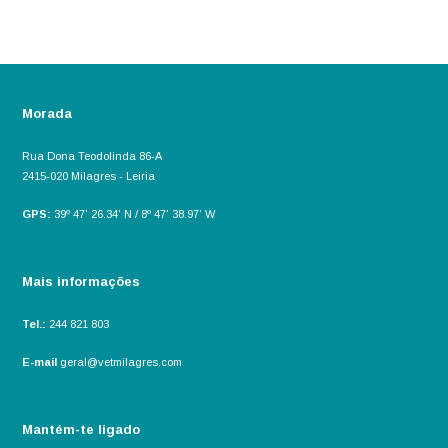
Morada
Rua Dona Teodolinda 86-A
2415-020 Milagres - Leiria
GPS:
39º 47’ 26.34’ N / 8º 47’ 38.97’ W
Mais informações
Tel.:
244 821 803
E-mail
geral@vetmilagres.com
Mantém-te ligado