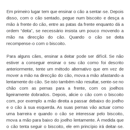
Em primeiro lugar tem que ensinar o cão a sentar-se. Depois
disso, com o cão sentado, pegue num biscoito e desça a
mão à frente do cão, entre as patas da frente enquanto dá a
ordem “deita”, se necessário insista um pouco movendo a
mão na direcção do cão. Quando o cão se deita
recompense-o com o biscoito.
Para alguns cães, ensinar a deitar pode ser difícil. Se não
estiver a conseguir ensinar o seu cão como foi descrito
anteriormente, tente um método alternativo que em vez de
mover a mão na direcção do cão, mova a mão afastando-a
lentamente do cão. Se isto também não resultar, sente-se no
chão com as pernas para a frente, com os joelhos
ligeiramente dobrados. Depois, alicie o cão com o biscoito
com, por exemplo a mão direita a passar debaixo do joelho
e o cão à sua esquerda. As suas pernas vão actuar como
uma barreira e quando o cão se interessar pelo biscoito,
mova a mão para baixo do joelho lentamente. À medida que
o cão tenta seguir o biscoito, ele em princípio irá deitar-se.