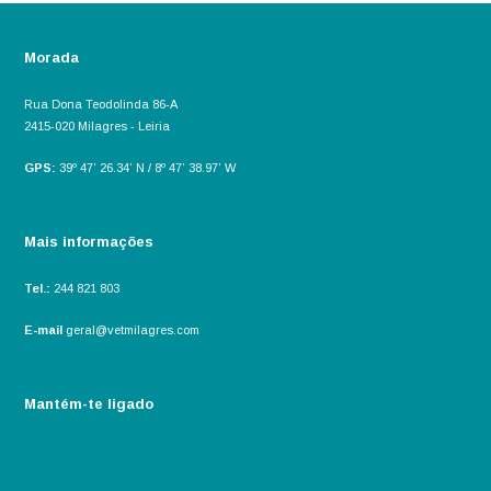
Morada
Rua Dona Teodolinda 86-A
2415-020 Milagres - Leiria
GPS:
39º 47’ 26.34’ N / 8º 47’ 38.97’ W
Mais informações
Tel.:
244 821 803
E-mail
geral@vetmilagres.com
Mantém-te ligado