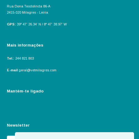
Rua Dona Teodolinda 86-A
2415-020 Milagres - Leiria
GPS:
39º 47’ 26.34’ N / 8º 47’ 38.97’ W
Mais informações
Tel.:
244 821 803
E-mail
geral@vetmilagres.com
Mantém-te ligado
Newsletter