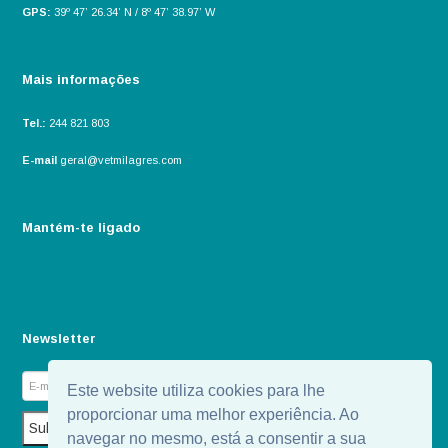
GPS:
39º 47’ 26.34’ N / 8º 47’ 38.97’ W
Mais informações
Tel.:
244 821 803
E-mail
geral@vetmilagres.com
Mantém-te ligado
Newsletter
Este website utiliza cookies para lhe
proporcionar uma melhor experiência. Ao
navegar no mesmo, está a consentir a sua