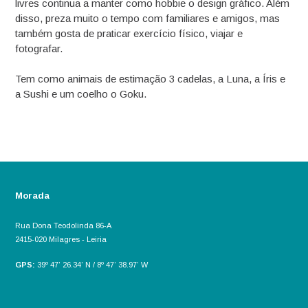
livres continua a manter como hobbie o design gráfico. Além
disso, preza muito o tempo com familiares e amigos, mas
também gosta de praticar exercício físico, viajar e
fotografar.
Tem como animais de estimação 3 cadelas, a Luna, a Íris e
a Sushi e um coelho o Goku.
Morada
Rua Dona Teodolinda 86-A
2415-020 Milagres - Leiria
GPS:
39º 47’ 26.34’ N / 8º 47’ 38.97’ W