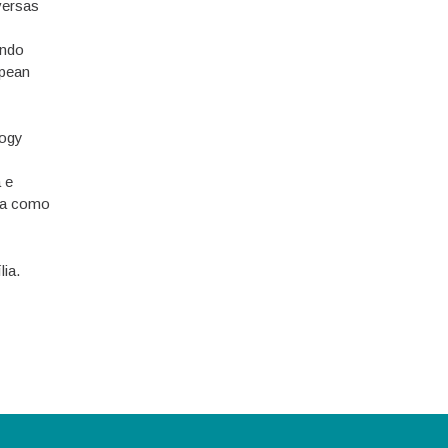
versas
endo
opean
logy
 e
ra como
lia.