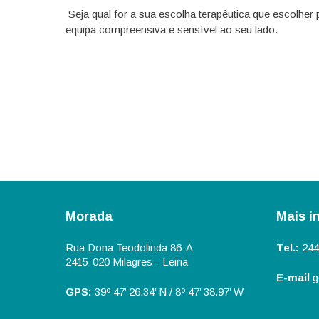
Seja qual for a sua escolha terapêutica que escolher
equipa compreensiva e sensível ao seu lado.
Morada
Mais i
Rua Dona Teodolinda 86-A
Tel.:
244
2415-020 Milagres - Leiria
E-mail
g
GPS:
39º 47’ 26.34’ N / 8º 47’ 38.97’ W