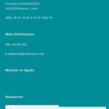
Rua Dona Teodolinda 86-A
2415-020 Milagres - Leiria
GPS:
39º 47’ 26.34’ N / 8º 47’ 38.97’ W
Mais informações
Tel.:
244 821 803
E-mail
geral@vetmilagres.com
Mantém-te ligado
Newsletter