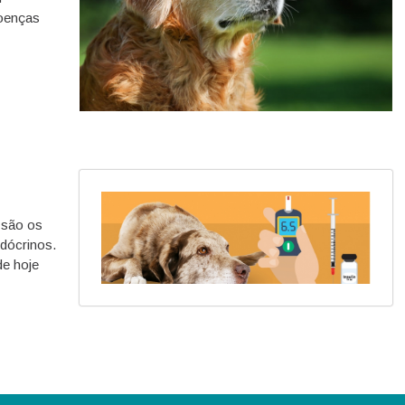
Doenças
 são os
ndócrinos.
de hoje