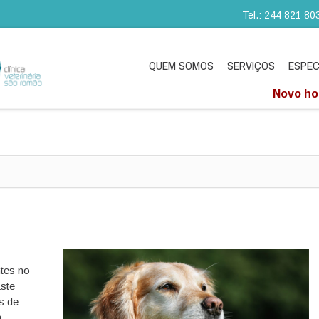
Tel.: 244 821 80
QUEM SOMOS
SERVIÇOS
ESPEC
Novo hor
ntes no
ste
s de
m