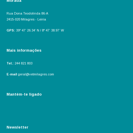
Morada
Rua Dona Teodolinda 86-A
2415-020 Milagres - Leiria
GPS:
39º 47’ 26.34’ N / 8º 47’ 38.97’ W
Mais informações
Tel.:
244 821 803
E-mail
geral@vetmilagres.com
Mantém-te ligado
Newsletter