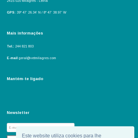
2415-020 Milagres - Leiria
GPS:
39º 47’ 26.34’ N / 8º 47’ 38.97’ W
Mais informações
Tel.:
244 821 803
E-mail
geral@vetmilagres.com
Mantém-te ligado
Newsletter
Este website utiliza cookies para lhe